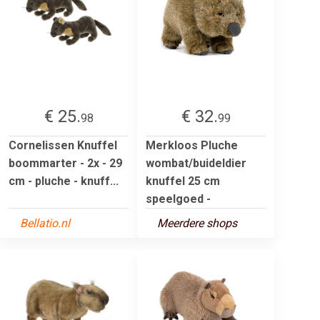
€ 25.
€ 32.
98
99
Cornelissen Knuffel
Merkloos Pluche
boommarter - 2x - 29
wombat/buideldier
cm - pluche - knuff...
knuffel 25 cm
speelgoed -
Bellatio.nl
Meerdere shops