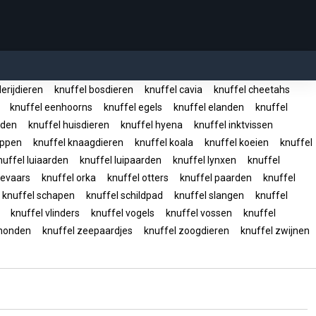
erijdieren
knuffel bosdieren
knuffel cavia
knuffel cheetahs
n
knuffel eenhoorns
knuffel egels
knuffel elanden
knuffel
nden
knuffel huisdieren
knuffel hyena
knuffel inktvissen
kippen
knuffel knaagdieren
knuffel koala
knuffel koeien
knuffel
uffel luiaarden
knuffel luipaarden
knuffel lynxen
knuffel
ievaars
knuffel orka
knuffel otters
knuffel paarden
knuffel
knuffel schapen
knuffel schildpad
knuffel slangen
knuffel
n
knuffel vlinders
knuffel vogels
knuffel vossen
knuffel
ehonden
knuffel zeepaardjes
knuffel zoogdieren
knuffel zwijnen