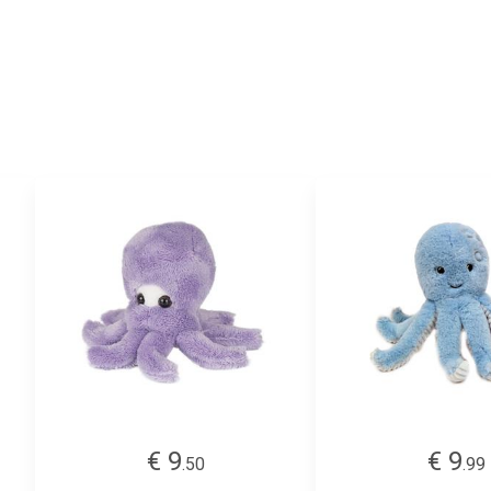
€ 9
€ 9
.50
.99