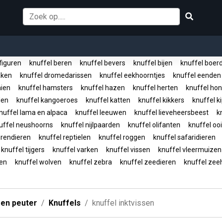
figuren
knuffel beren
knuffel bevers
knuffel bijen
knuffel boerd
aken
knuffel dromedarissen
knuffel eekhoorntjes
knuffel eende
aien
knuffel hamsters
knuffel hazen
knuffel herten
knuffel ho
len
knuffel kangoeroes
knuffel katten
knuffel kikkers
knuffel 
uffel lama en alpaca
knuffel leeuwen
knuffel lieveheersbeest
kn
ffel neushoorns
knuffel nijlpaarden
knuffel olifanten
knuffel oo
 rendieren
knuffel reptielen
knuffel roggen
knuffel safaridieren
knuffel tijgers
knuffel varken
knuffel vissen
knuffel vleermuize
ren
knuffel wolven
knuffel zebra
knuffel zeedieren
knuffel ze
 en peuter
Knuffels
knuffel inktvissen