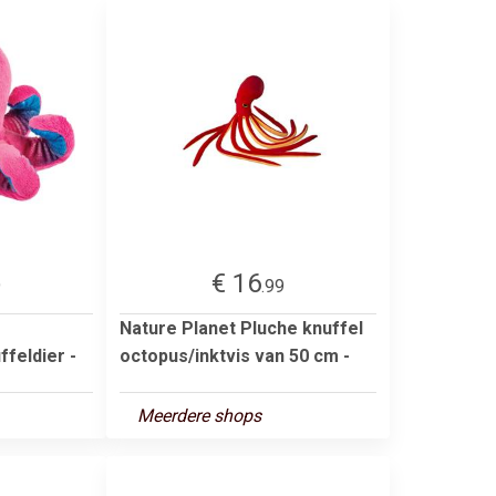
€ 16
9
.99
Nature Planet Pluche knuffel
ffeldier -
octopus/inktvis van 50 cm -
Meerdere shops