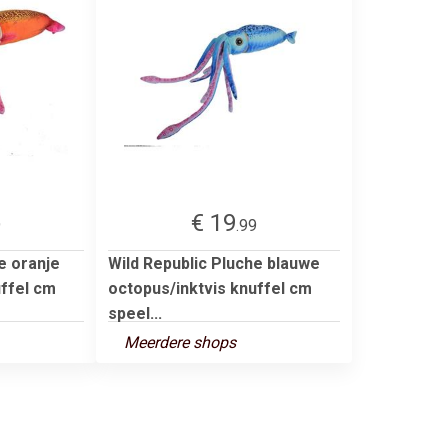
€ 19
9
.99
e oranje
Wild Republic Pluche blauwe
uffel cm
octopus/inktvis knuffel cm
speel...
Meerdere shops