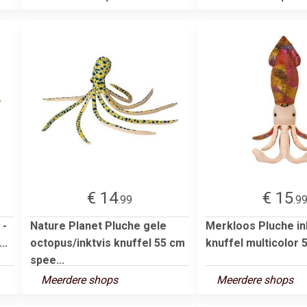
€ 14
€ 15
.99
.9
 -
Nature Planet Pluche gele
Merkloos Pluche in
..
octopus/inktvis knuffel 55 cm
knuffel multicolor 
spee...
Meerdere shops
Meerdere shops