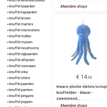
knuffel lieveheersbeest
Meerdere shops
knuffel luiaarden
knuffel luipaarden
knuffel lynxen
knuffel marters
knuffel miereneters
knuffel mollen
knuffel muizen
knuffel neushoorns
knuffel nijlpaarden
knuffel olifanten
knuffel ooievaars
knuffel orka
€ 14
.50
knuffel otters
knuffel paarden
Inware pluche inktvis/octop
knuffel panters
knuffeldier - blauw -
knuffel pinguins
zwemmend...
knuffel poppen
Meerdere shops