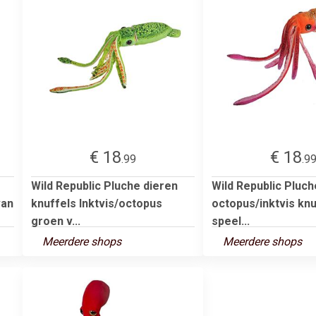
€ 18
€ 18
.99
.9
Wild Republic Pluche dieren
Wild Republic Pluch
van
knuffels Inktvis/octopus
octopus/inktvis kn
groen v...
speel...
Meerdere shops
Meerdere shops