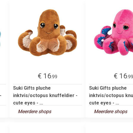
€ 16
€ 16
.99
.9
Suki Gifts pluche
Suki Gifts pluche
-
inktvis/octopus knuffeldier -
inktvis/octopus knu
cute eyes - ...
cute eyes - ...
Meerdere shops
Meerdere shops