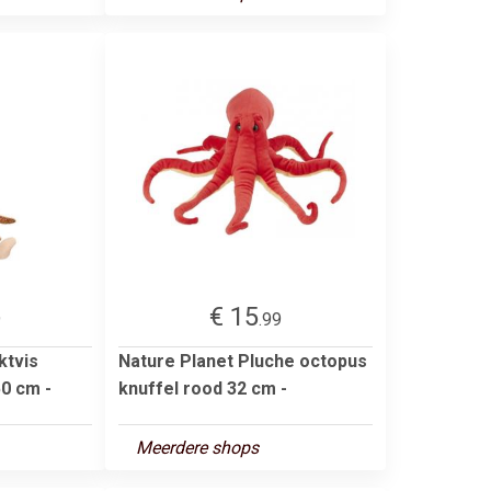
€ 15
9
.99
ktvis
Nature Planet Pluche octopus
50 cm -
knuffel rood 32 cm -
Meerdere shops