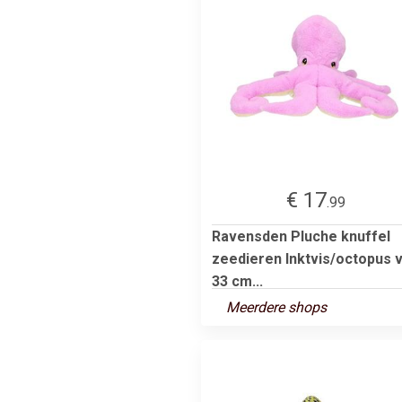
€ 17
.99
Ravensden Pluche knuffel
zeedieren Inktvis/octopus 
33 cm...
Meerdere shops