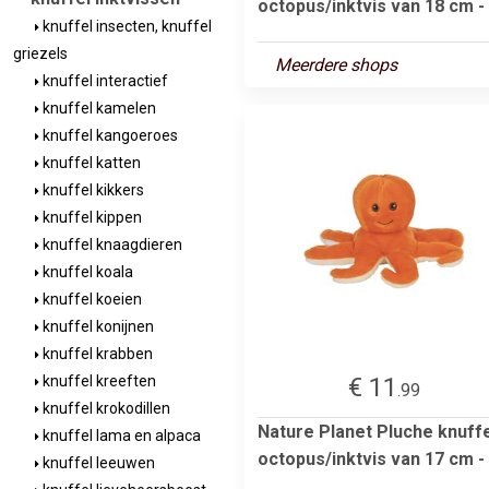
octopus/inktvis van 18 cm -
knuffel insecten, knuffel
griezels
Meerdere shops
knuffel interactief
knuffel kamelen
knuffel kangoeroes
knuffel katten
knuffel kikkers
knuffel kippen
knuffel knaagdieren
knuffel koala
knuffel koeien
knuffel konijnen
knuffel krabben
€ 11
knuffel kreeften
.99
knuffel krokodillen
Nature Planet Pluche knuff
knuffel lama en alpaca
octopus/inktvis van 17 cm -
knuffel leeuwen