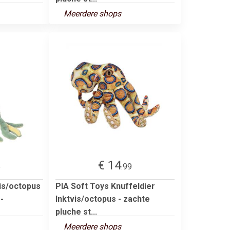
Meerdere shops
€ 14
5
.99
vis/octopus
PIA Soft Toys Knuffeldier
-
Inktvis/octopus - zachte
pluche st...
Meerdere shops