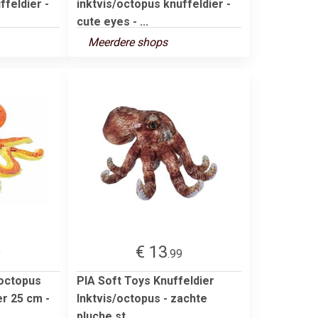
ffeldier -
inktvis/octopus knuffeldier -
cute eyes - ...
Meerdere shops
€ 13
9
.99
 octopus
PIA Soft Toys Knuffeldier
er 25 cm -
Inktvis/octopus - zachte
pluche st...