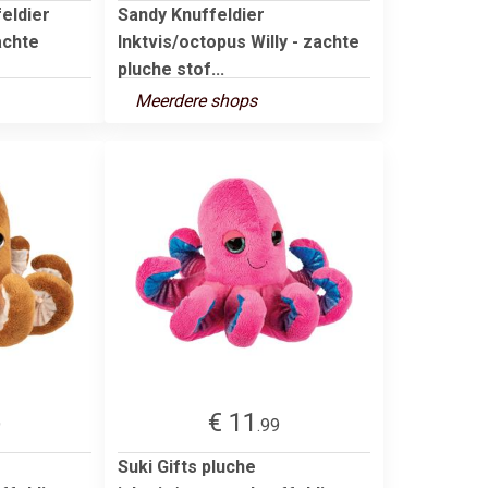
eldier
Sandy Knuffeldier
achte
Inktvis/octopus Willy - zachte
pluche stof...
Meerdere shops
€ 11
9
.99
Suki Gifts pluche