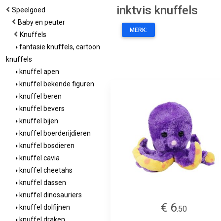
inktvis knuffels
Speelgoed
Baby en peuter
MERK:
Knuffels
fantasie knuffels, cartoon
knuffels
knuffel apen
knuffel bekende figuren
knuffel beren
knuffel bevers
knuffel bijen
knuffel boerderijdieren
knuffel bosdieren
knuffel cavia
knuffel cheetahs
knuffel dassen
knuffel dinosauriers
€ 6
knuffel dolfijnen
.50
knuffel draken