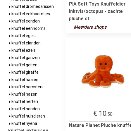
PIA Soft Toys Knuffeldier
knuffel dromedarissen
Inktvis/octopus - zachte
knuffel eekhoorntjes
pluche st...
knuffel eenden
Meerdere shops
knuffel eenhoorns
knuffel egels
knuffel elanden
knuffel ezels
knuffel ganzen
knuffel geiten
knuffel giraffe
knuffel haaien
knuffel hamsters
knuffel hazen
knuffel herten
knuffel honden
€ 10
.50
knuffel huisdieren
knuffel hyena
Nature Planet Pluche knuff
knuffel inktvissen