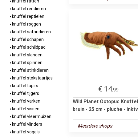
knuffel ratten
knuffel rendieren
knuffel reptielen
knuffel roggen
knuffel safaridieren
knuffel schapen
knuffel schildpad
knuffel slangen
knuffel spinnen
knuffel stinkdieren
knuffel stokstaartjes
knuffel tapirs
€ 14
.99
knuffel tijgers
Wild Planet Octopus Knuffel
knuffel varken
bruin - 25 cm - pluche - inktv.
knuffel vissen
knuffel vleermuizen
knuffel vlinders
Meerdere shops
knuffel vogels