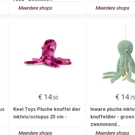
Meerdere shops
Meerdere shops
€ 14
€ 14
.50
.7
us
Keel Toys Pluche knuffel dier
Inware pluche inkt
inktvis/octopus 25 cm -
knuffeldier - groen 
zwemmend...
Meerdere shops
Meerdere shops