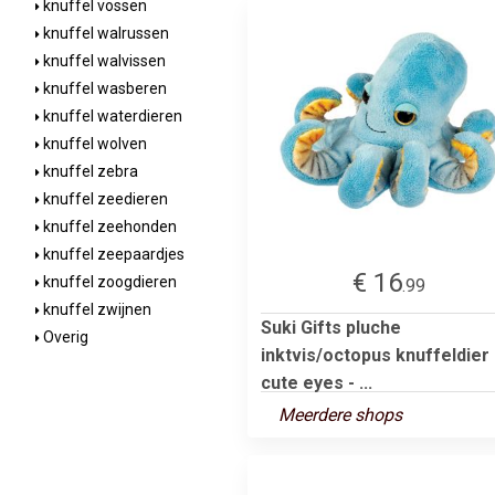
knuffel vossen
knuffel walrussen
knuffel walvissen
knuffel wasberen
knuffel waterdieren
knuffel wolven
knuffel zebra
knuffel zeedieren
knuffel zeehonden
knuffel zeepaardjes
€ 16
knuffel zoogdieren
.99
knuffel zwijnen
Suki Gifts pluche
Overig
inktvis/octopus knuffeldier 
cute eyes - ...
Meerdere shops