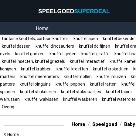
Home
fantasie knuffels, cartoon knuffels
knuffel apen
knuffel bekende 
knuffel dassen
knuffel dinosauriers
knuffel dolfijnen
knuffel dr
ezels
knuffel ganzen
knuffel geiten
knuffel giraffe
knuffel ha
knuffel insecten, knuffel griezels
knuffel interactief
knuffel kame
konijnen
knuffel krabben
knuffel kreeften
knuffel krokodillen
kn
marters
knuffel miereneters
knuffel mollen
knuffel muizen
knu
panters
knuffel pinguins
knuffel poppen
knuffel ratten
knuffel
spinnen
knuffel stinkdieren
knuffel stokstaartjes
knuffel tapirs
walrussen
knuffel walvissen
knuffel wasberen
knuffel waterdie
Overig
Home
Speelgoed
Baby
Home