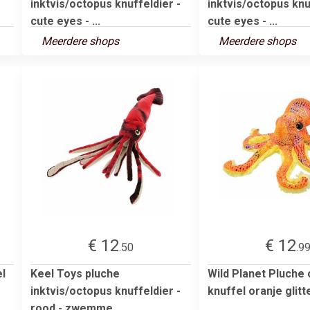
inktvis/octopus knuffeldier -
inktvis/octopus knu
cute eyes - ...
cute eyes - ...
Meerdere shops
Meerdere shops
€ 12
€ 12
.50
.9
el
Keel Toys pluche
Wild Planet Pluche
inktvis/octopus knuffeldier -
knuffel oranje glitt
rood - zwemme...