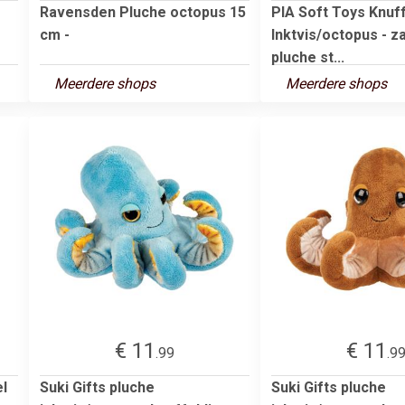
Ravensden Pluche octopus 15
PIA Soft Toys Knuff
cm -
Inktvis/octopus - z
pluche st...
Meerdere shops
Meerdere shops
€ 11
€ 11
.99
.9
el
Suki Gifts pluche
Suki Gifts pluche