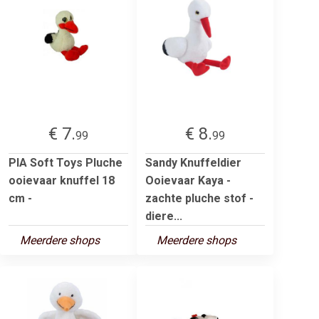
€ 7.
€ 8.
99
99
PIA Soft Toys Pluche
Sandy Knuffeldier
ooievaar knuffel 18
Ooievaar Kaya -
cm -
zachte pluche stof -
diere...
Meerdere shops
Meerdere shops