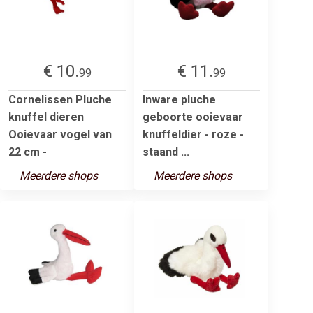
€ 10.
€ 11.
99
99
Cornelissen Pluche
Inware pluche
knuffel dieren
geboorte ooievaar
Ooievaar vogel van
knuffeldier - roze -
22 cm -
staand ...
Meerdere shops
Meerdere shops