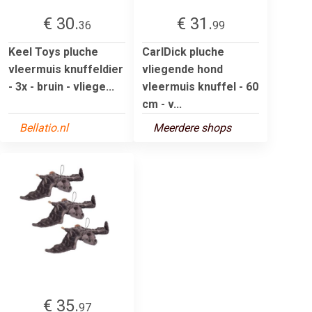
€ 30.
€ 31.
36
99
Keel Toys pluche
CarlDick pluche
vleermuis knuffeldier
vliegende hond
- 3x - bruin - vliege...
vleermuis knuffel - 60
cm - v...
Bellatio.nl
Meerdere shops
€ 35.
97