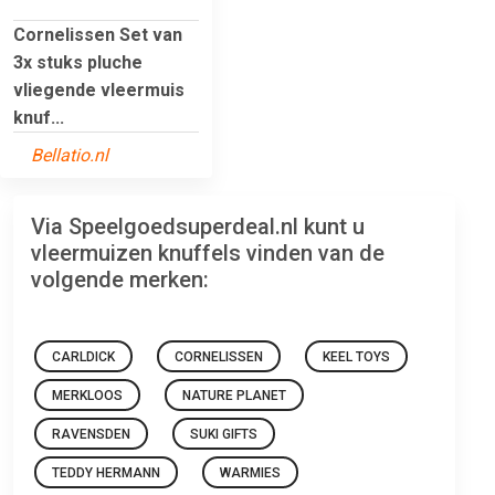
Cornelissen Set van
3x stuks pluche
vliegende vleermuis
knuf...
Bellatio.nl
Via Speelgoedsuperdeal.nl kunt u
vleermuizen knuffels vinden van de
volgende merken:
CARLDICK
CORNELISSEN
KEEL TOYS
MERKLOOS
NATURE PLANET
RAVENSDEN
SUKI GIFTS
TEDDY HERMANN
WARMIES