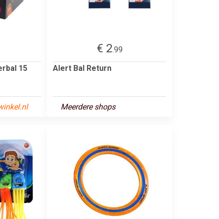
€ 2
.99
rbal 15
Alert Bal Return
inkel.nl
Meerdere shops