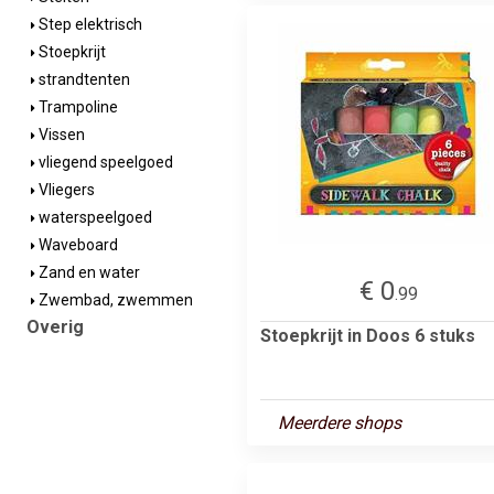
Step elektrisch
Stoepkrijt
strandtenten
Trampoline
Vissen
vliegend speelgoed
Vliegers
waterspeelgoed
Waveboard
Zand en water
€ 0
.99
Zwembad, zwemmen
Overig
Stoepkrijt in Doos 6 stuks
Meerdere shops