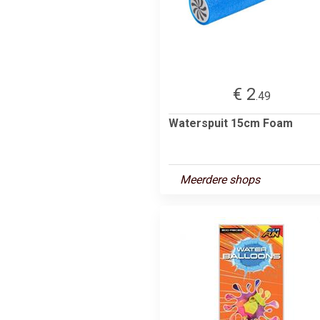
€ 2
.49
Waterspuit 15cm Foam
Meerdere shops