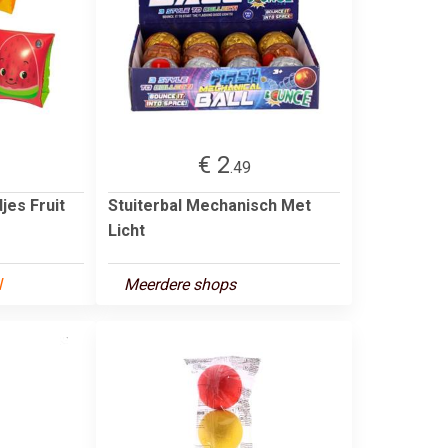
€ 2
.49
es Fruit
Stuiterbal Mechanisch Met
Licht
l
Meerdere shops