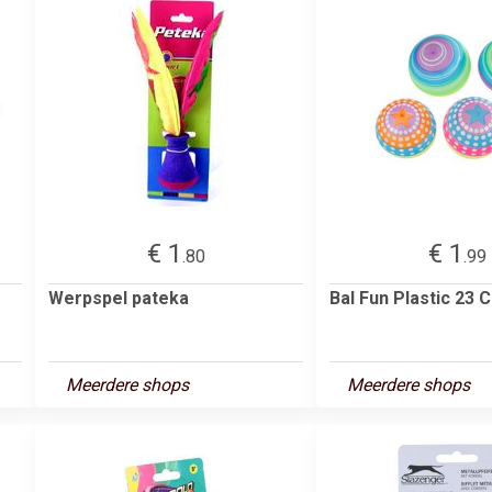
€ 1
€ 1
.80
.99
Werpspel pateka
Bal Fun Plastic 23 
Meerdere shops
Meerdere shops