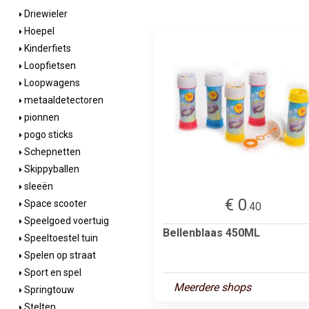
Driewieler
Hoepel
Kinderfiets
Loopfietsen
Loopwagens
metaaldetectoren
pionnen
pogo sticks
Schepnetten
Skippyballen
sleeën
€ 0
Space scooter
.40
Speelgoed voertuig
Bellenblaas 450ML
Speeltoestel tuin
Spelen op straat
Sport en spel
Meerdere shops
Springtouw
Stelten