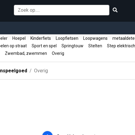
ieler
Hoepel
Kinderfiets
Loopfietsen
Loopwagens
metaaldete
elen op straat
Sport en spel
Springtouw
Stelten
Step elektrisc
r
Zwembad, zwemmen
Overig
enspeelgoed
Overig