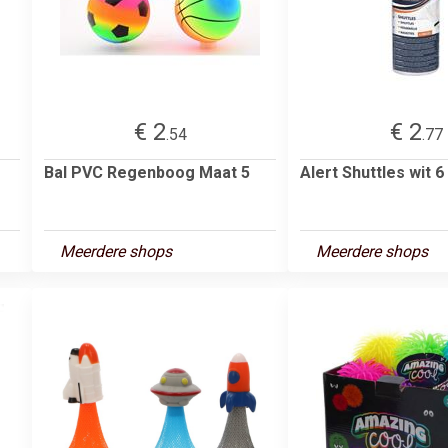
€ 2
€ 2
.54
.77
Bal PVC Regenboog Maat 5
Alert Shuttles wit 6
Meerdere shops
Meerdere shops