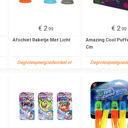
€ 2
€ 2
.99
.99
Afschiet Raketje Met Licht
Amazing Cool Puffe
Cm
Degrotespeelgoedwinkel.nl
Degrotespeelgoedw