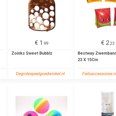
€ 1
€ 2
.99
.23
Zoinks Sweet Bubblz
Bestway Zwembandj
23 X 15Cm
Degrotespeelgoedwinkel.nl
Fietsaccessoires.n