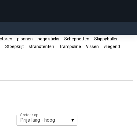
ctoren
pionnen
pogo sticks
Schepnetten
Skippyballen
h
Stoepkrijt
strandtenten
Trampoline
Vissen
vliegend
Sorteer op: