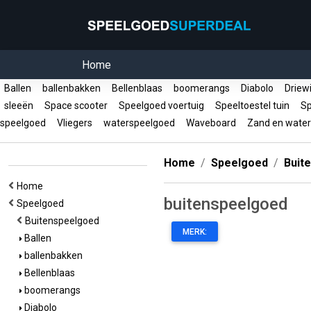
Home
Ballen
ballenbakken
Bellenblaas
boomerangs
Diabolo
Driew
sleeën
Space scooter
Speelgoed voertuig
Speeltoestel tuin
Sp
speelgoed
Vliegers
waterspeelgoed
Waveboard
Zand en wate
Home
Speelgoed
Buit
Home
buitenspeelgoed
Speelgoed
Buitenspeelgoed
MERK:
Ballen
ballenbakken
Bellenblaas
boomerangs
Diabolo