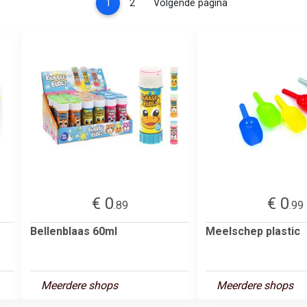
(current)
1
2
Volgende pagina
€ 0
€ 0
.89
.99
Bellenblaas 60ml
Meelschep plastic
Meerdere shops
Meerdere shops