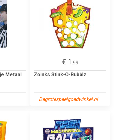
€ 1
.99
je Metaal
Zoinks Stink-O-Bubblz
Degrotespeelgoedwinkel.nl