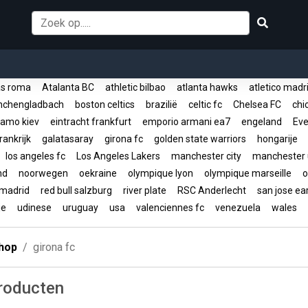
s roma
Atalanta BC
athletic bilbao
atlanta hawks
atletico mad
nchengladbach
boston celtics
brazilië
celtic fc
Chelsea FC
chic
amo kiev
eintracht frankfurt
emporio armani ea7
engeland
Eve
rankrijk
galatasaray
girona fc
golden state warriors
hongarije
los angeles fc
Los Angeles Lakers
manchester city
manchester 
and
noorwegen
oekraine
olympique lyon
olympique marseille
o
 madrid
red bull salzburg
river plate
RSC Anderlecht
san jose e
ije
udinese
uruguay
usa
valenciennes fc
venezuela
wales
hop
girona fc
producten