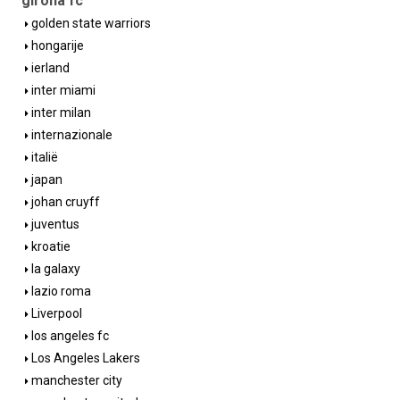
girona fc
golden state warriors
hongarije
ierland
inter miami
inter milan
internazionale
italië
japan
johan cruyff
juventus
kroatie
la galaxy
lazio roma
Liverpool
los angeles fc
Los Angeles Lakers
manchester city