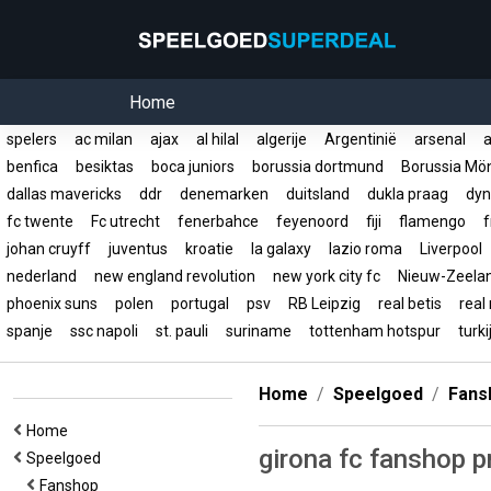
Home
spelers
ac milan
ajax
al hilal
algerije
Argentinië
arsenal
a
benfica
besiktas
boca juniors
borussia dortmund
Borussia Mö
dallas mavericks
ddr
denemarken
duitsland
dukla praag
dyn
fc twente
Fc utrecht
fenerbahce
feyenoord
fiji
flamengo
f
johan cruyff
juventus
kroatie
la galaxy
lazio roma
Liverpool
nederland
new england revolution
new york city fc
Nieuw-Zeel
phoenix suns
polen
portugal
psv
RB Leipzig
real betis
real
spanje
ssc napoli
st. pauli
suriname
tottenham hotspur
turk
Home
Speelgoed
Fans
Home
girona fc fanshop 
Speelgoed
Fanshop