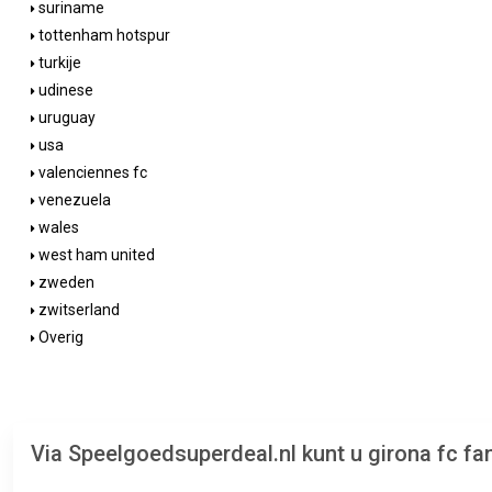
suriname
tottenham hotspur
turkije
udinese
uruguay
usa
valenciennes fc
venezuela
wales
west ham united
zweden
zwitserland
Overig
Via Speelgoedsuperdeal.nl kunt u girona fc f