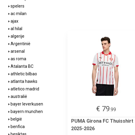
spelers
ac milan
ajax
al hilal
algerije
Argentinië
arsenal
as roma
Atalanta BC
athletic bilbao
atlanta hawks
atletico madrid
australië
bayer leverkusen
€ 79
.99
bayern munchen
belgië
PUMA Girona FC Thuisshirt
benfica
2025-2026
besiktas