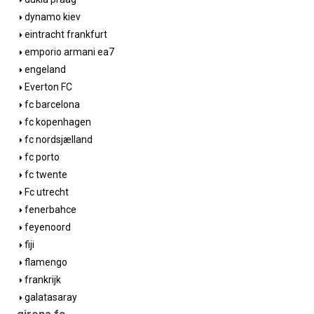
dynamo kiev
eintracht frankfurt
emporio armani ea7
engeland
Everton FC
fc barcelona
fc kopenhagen
fc nordsjælland
fc porto
fc twente
Fc utrecht
fenerbahce
feyenoord
fiji
flamengo
frankrijk
galatasaray