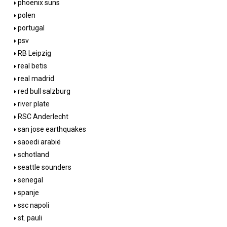
phoenix suns
polen
portugal
psv
RB Leipzig
real betis
real madrid
red bull salzburg
river plate
RSC Anderlecht
san jose earthquakes
saoedi arabië
schotland
seattle sounders
senegal
spanje
ssc napoli
st. pauli