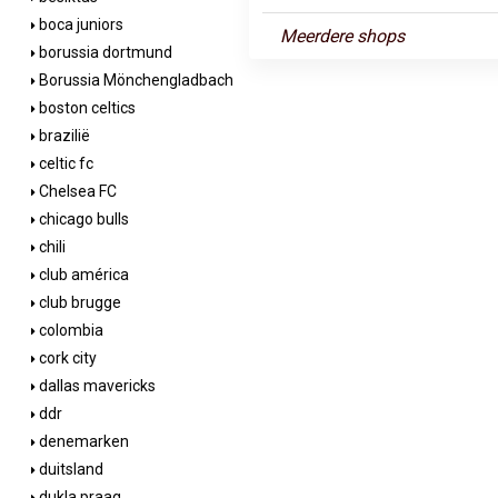
boca juniors
Meerdere shops
borussia dortmund
Borussia Mönchengladbach
boston celtics
brazilië
celtic fc
Chelsea FC
chicago bulls
chili
club américa
club brugge
colombia
cork city
dallas mavericks
ddr
denemarken
duitsland
dukla praag