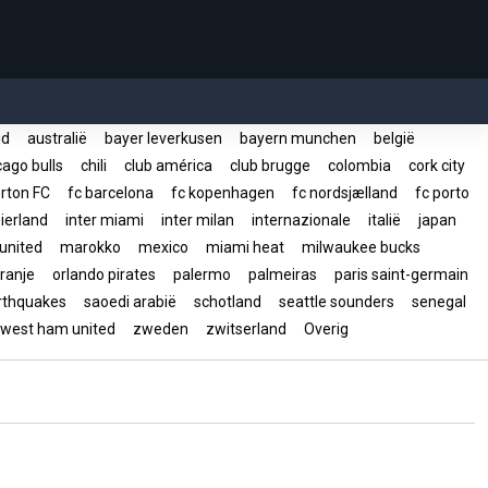
rid
australië
bayer leverkusen
bayern munchen
belgië
ago bulls
chili
club américa
club brugge
colombia
cork city
rton FC
fc barcelona
fc kopenhagen
fc nordsjælland
fc porto
ierland
inter miami
inter milan
internazionale
italië
japan
united
marokko
mexico
miami heat
milwaukee bucks
ranje
orlando pirates
palermo
palmeiras
paris saint-germain
arthquakes
saoedi arabië
schotland
seattle sounders
senegal
west ham united
zweden
zwitserland
Overig