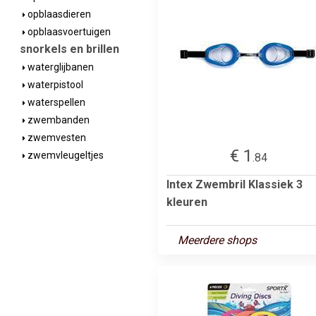
opblaasdieren
opblaasvoertuigen
snorkels en brillen
waterglijbanen
waterpistool
waterspellen
zwembanden
zwemvesten
€ 1
zwemvleugeltjes
.84
Intex Zwembril Klassiek 3
kleuren
Meerdere shops