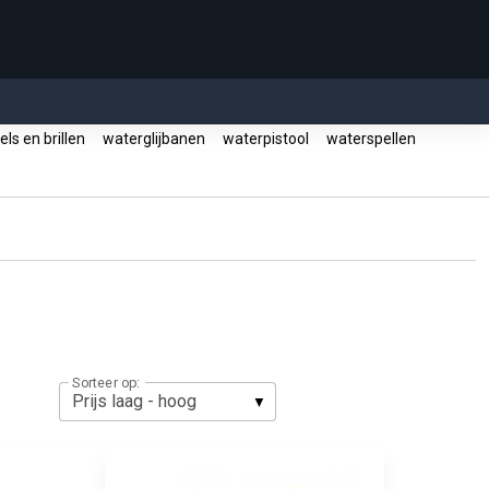
ls en brillen
waterglijbanen
waterpistool
waterspellen
Sorteer op: