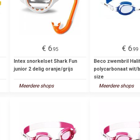
€ 6
€ 6
.95
.99
Intex snorkelset Shark Fun
Beco zwembril Hali
junior 2 delig oranje/grijs
polycarbonaat wit/
size
Meerdere shops
Meerdere shops