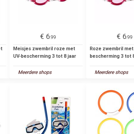
€ 6
€ 6
.99
.99
t
Meisjes zwembril roze met
Roze zwembril met
UV-bescherming 3 tot 8 jaar
bescherming 3 tot 8
Meerdere shops
Meerdere shops