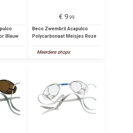
€ 9
.99
pulco
Beco Zwembril Acapulco
or Blauw
Polycarbonaat Meisjes Roze
Meerdere shops