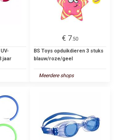
€ 7
.50
 UV-
BS Toys opduikdieren 3 stuks
 jaar
blauw/roze/geel
Meerdere shops