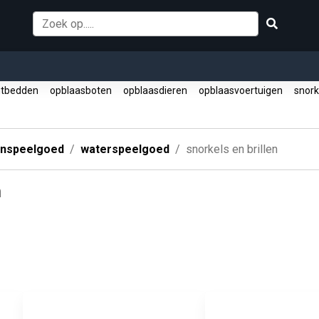
htbedden
opblaasboten
opblaasdieren
opblaasvoertuigen
snorke
enspeelgoed
waterspeelgoed
snorkels en brillen
n