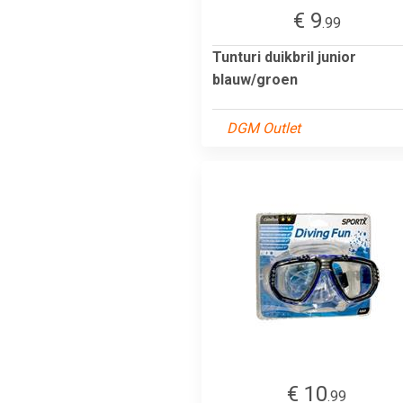
€ 9
.99
Tunturi duikbril junior
blauw/groen
DGM Outlet
€ 10
.99