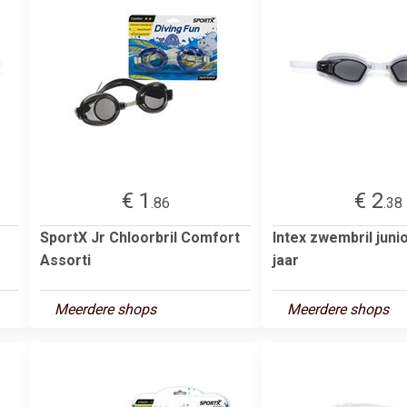
€ 1
€ 2
.86
.38
SportX Jr Chloorbril Comfort
Intex zwembril juni
Assorti
jaar
Meerdere shops
Meerdere shops