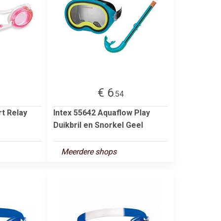
€ 6
.54
rt Relay
Intex 55642 Aquaflow Play
Duikbril en Snorkel Geel
Meerdere shops