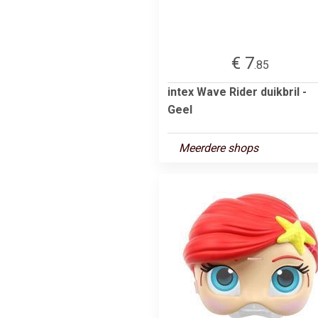
€ 7
.85
intex Wave Rider duikbril -
Geel
Meerdere shops