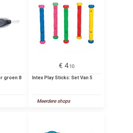
€ 4
.10
or groen 8
Intex Play Sticks: Set Van 5
Meerdere shops