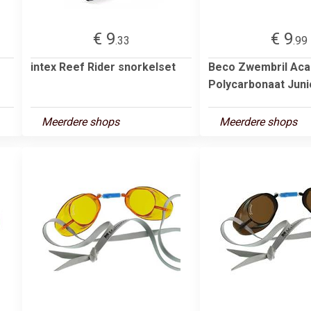
€ 9
€ 9
.33
.99
intex Reef Rider snorkelset
Beco Zwembril Aca
Polycarbonaat Juni
Meerdere shops
Meerdere shops