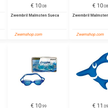
€ 10
€ 10
.08
.0
Zwembril Malmsten Sueca
Zwembril Malmste
Zwemshop.com
Zwemshop.com
€ 10
€ 11
.99
.0