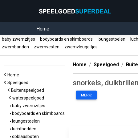
Home
baby zwemzitjes
bodyboards en skimboards
loungestoelen
luc
zwembanden
zwemvesten
zwemvleugeltjes
Home
Speelgoed
Buit
Home
snorkels, duikbrille
Speelgoed
Buitenspeelgoed
MERK:
waterspeelgoed
baby zwemzitjes
bodyboards en skimboards
loungestoelen
luchtbedden
opblaasboten