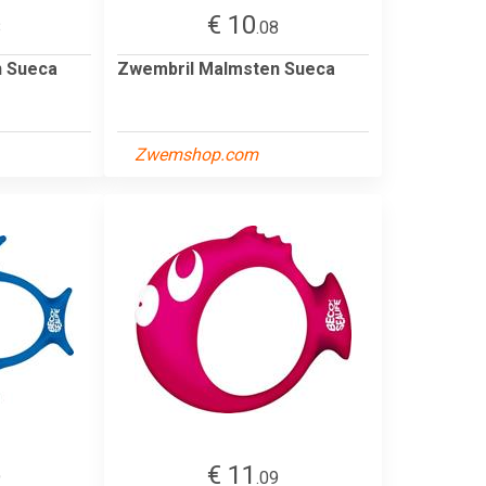
€ 10
8
.08
n Sueca
Zwembril Malmsten Sueca
Zwemshop.com
€ 11
9
.09