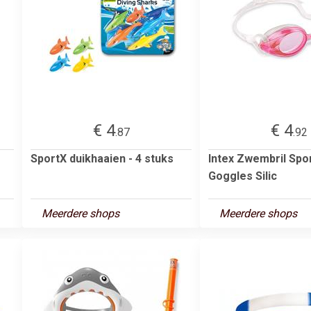
€ 4
€ 4
.87
.92
SportX duikhaaien - 4 stuks
Intex Zwembril Spo
Goggles Silic
Meerdere shops
Meerdere shops