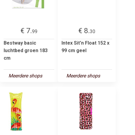
€ 7.
€ 8.
99
30
Bestway basic
Intex Sit'n Float 152 x
luchtbed groen 183
99 cm geel
cm
Meerdere shops
Meerdere shops