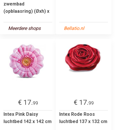
zwembad
(opblaasring) (Øxh) x
Meerdere shops
Bellatio.nl
€ 17.
€ 17.
99
99
Intex Pink Daisy
Intex Rode Roos
luchtbed 142 x 142 cm
luchtbed 137 x 132 cm