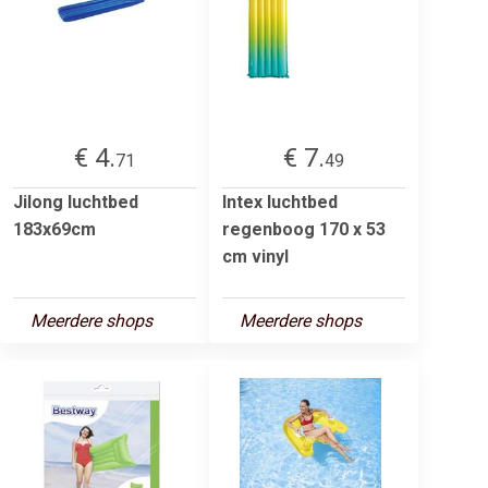
€ 4.
€ 7.
71
49
Jilong luchtbed
Intex luchtbed
183x69cm
regenboog 170 x 53
cm vinyl
Meerdere shops
Meerdere shops