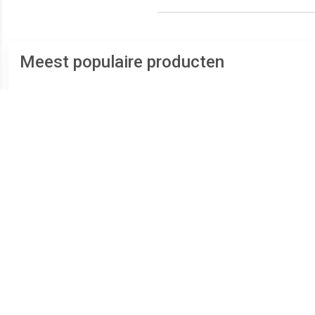
Meest populaire producten
€ 35.00
€ 17.99
Top Agents Arctic Rebels
Top Agent Spy Team
sneeuwtrike (70232)
sneeuwmobiel (70231)