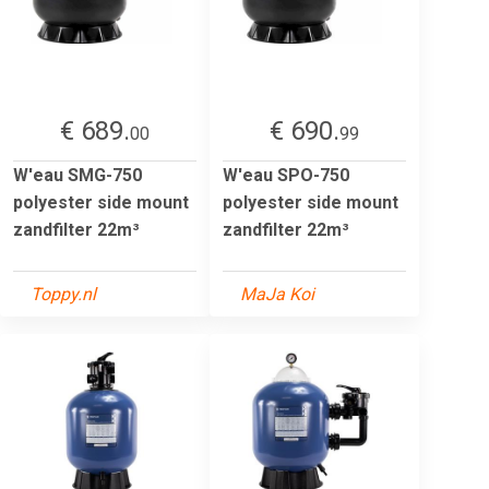
€ 689.
€ 690.
00
99
W'eau SMG-750
W'eau SPO-750
polyester side mount
polyester side mount
zandfilter 22m³
zandfilter 22m³
Toppy.nl
MaJa Koi