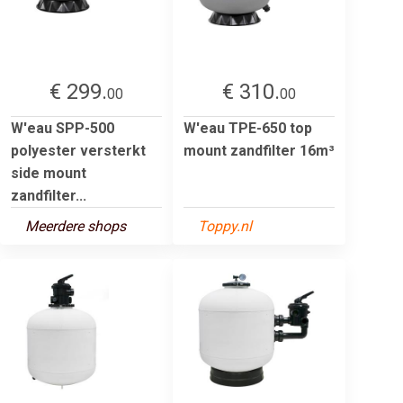
€ 299.
€ 310.
00
00
W'eau SPP-500
W'eau TPE-650 top
polyester versterkt
mount zandfilter 16m³
side mount
zandfilter...
Meerdere shops
Toppy.nl