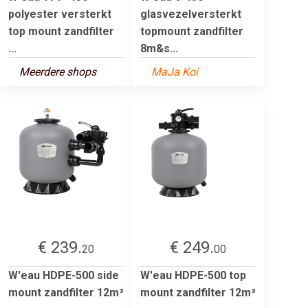
polyester versterkt
glasvezelversterkt
top mount zandfilter
topmount zandfilter
...
8m&s...
Meerdere shops
MaJa Koi
€ 239.
€ 249.
20
00
W'eau HDPE-500 side
W'eau HDPE-500 top
mount zandfilter 12m³
mount zandfilter 12m³