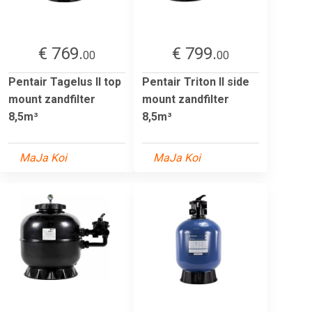
€ 769.
€ 799.
00
00
Pentair Tagelus II top
Pentair Triton II side
mount zandfilter
mount zandfilter
8,5m³
8,5m³
MaJa Koi
MaJa Koi