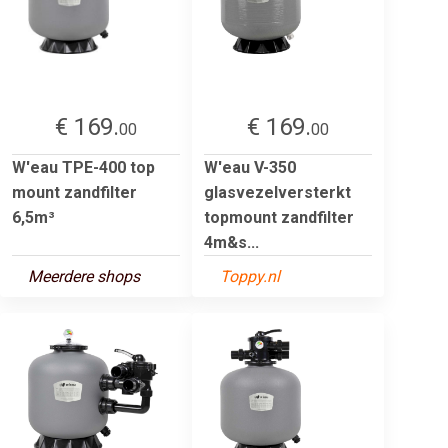
€ 169.
€ 169.
00
00
W'eau TPE-400 top
W'eau V-350
mount zandfilter
glasvezelversterkt
6,5m³
topmount zandfilter
4m&s...
Meerdere shops
Toppy.nl