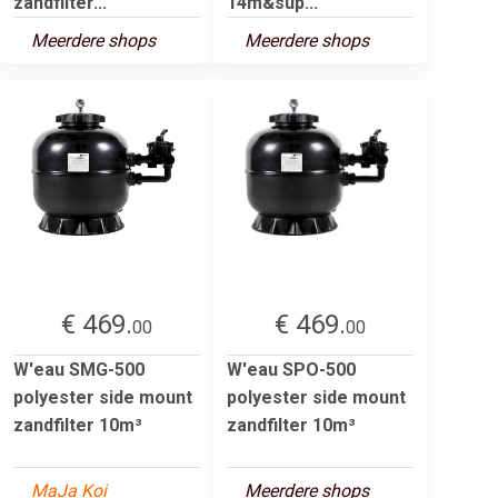
zandfilter...
14m&sup...
Meerdere shops
Meerdere shops
€ 469.
€ 469.
00
00
W'eau SMG-500
W'eau SPO-500
polyester side mount
polyester side mount
zandfilter 10m³
zandfilter 10m³
MaJa Koi
Meerdere shops