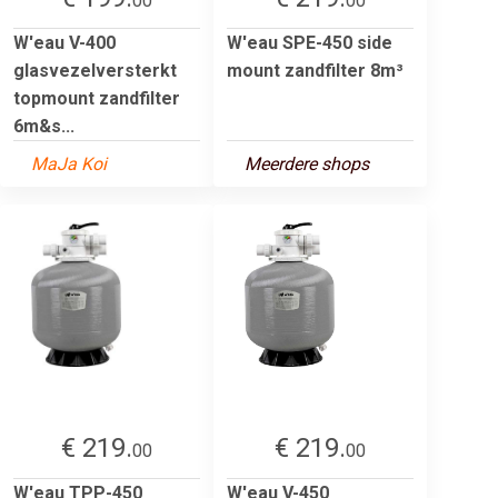
00
00
W'eau V-400
W'eau SPE-450 side
glasvezelversterkt
mount zandfilter 8m³
topmount zandfilter
6m&s...
MaJa Koi
Meerdere shops
€ 219.
€ 219.
00
00
W'eau TPP-450
W'eau V-450