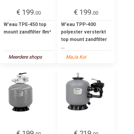
€ 199.
€ 199.
00
00
W'eau TPE-450 top
W'eau TPP-400
mount zandfilter 8m³
polyester versterkt
top mount zandfilter
...
Meerdere shops
MaJa Koi
€ 199.
€ 219.