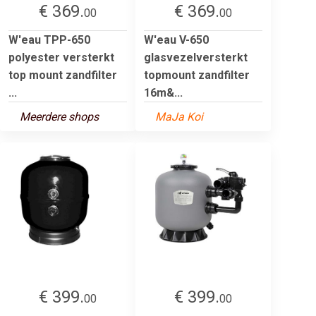
€ 369.
€ 369.
00
00
W'eau TPP-650
W'eau V-650
polyester versterkt
glasvezelversterkt
top mount zandfilter
topmount zandfilter
...
16m&...
Meerdere shops
MaJa Koi
€ 399.
€ 399.
00
00