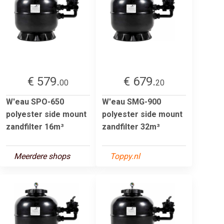
€ 579.
€ 679.
00
20
W'eau SPO-650
W'eau SMG-900
polyester side mount
polyester side mount
zandfilter 16m³
zandfilter 32m³
Meerdere shops
Toppy.nl