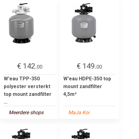
€ 142.
€ 149.
00
00
W'eau TPP-350
W'eau HDPE-350 top
polyester versterkt
mount zandfilter
top mount zandfilter
4,5m³
...
Meerdere shops
MaJa Koi