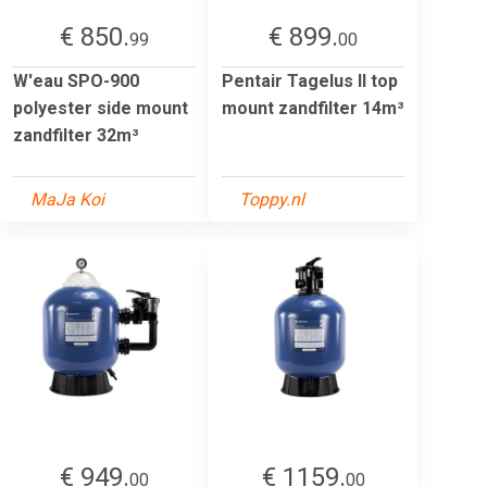
€ 850.
€ 899.
99
00
W'eau SPO-900
Pentair Tagelus II top
polyester side mount
mount zandfilter 14m³
zandfilter 32m³
MaJa Koi
Toppy.nl
€ 949.
€ 1159.
00
00