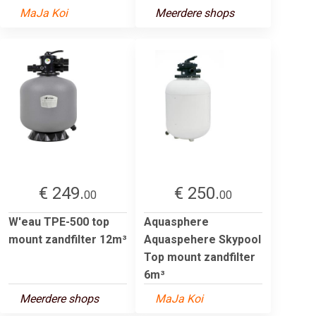
MaJa Koi
Meerdere shops
€ 249.
€ 250.
00
00
W'eau TPE-500 top
Aquasphere
mount zandfilter 12m³
Aquaspehere Skypool
Top mount zandfilter
6m³
Meerdere shops
MaJa Koi