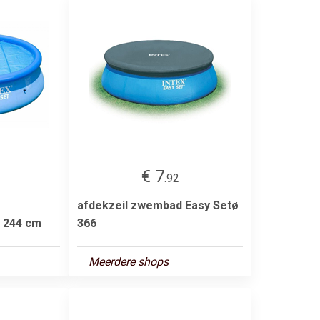
€ 7
.92
afdekzeil zwembad Easy Setø
Ø 244 cm
366
Meerdere shops