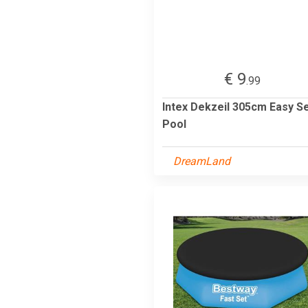
€ 9
.99
Intex Dekzeil 305cm Easy S
Pool
DreamLand