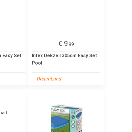
€ 9
.99
m Easy Set
Intex Dekzeil 305cm Easy Set
Pool
DreamLand