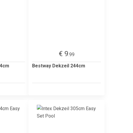
€ 9
.99
44cm
Bestway Dekzeil 244cm