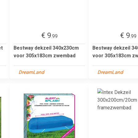
€ 9
€ 9
.99
.99
et
Bestway dekzeil 340x230cm
Bestway dekzeil 3
voor 305x183cm zwembad
voor 305x183cm z
DreamLand
DreamLand