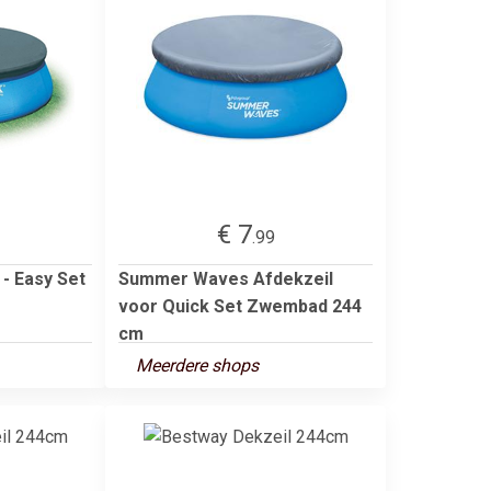
€ 7
.99
- Easy Set
Summer Waves Afdekzeil
voor Quick Set Zwembad 244
cm
Meerdere shops