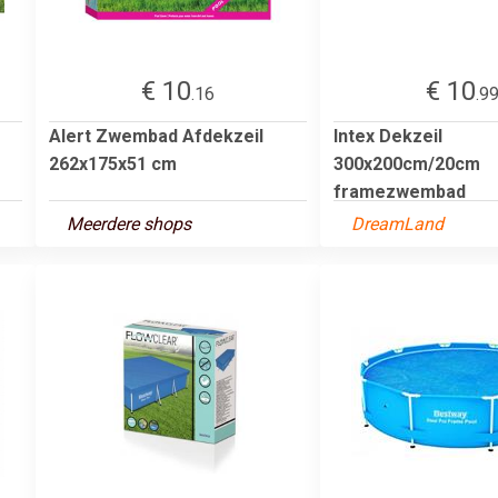
€ 10
€ 10
.16
.9
Alert Zwembad Afdekzeil
Intex Dekzeil
262x175x51 cm
300x200cm/20cm
framezwembad
Meerdere shops
DreamLand