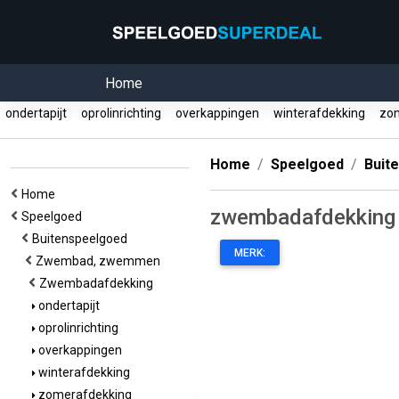
Home
ondertapijt
oprolinrichting
overkappingen
winterafdekking
zom
Home
Speelgoed
Buit
Home
zwembadafdekking
Speelgoed
Buitenspeelgoed
MERK:
Zwembad, zwemmen
Zwembadafdekking
ondertapijt
oprolinrichting
overkappingen
winterafdekking
zomerafdekking