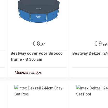
€ 8
€ 9
.87
.99
Bestway cover voor Sirocco
Bestway Dekzeil 2
frame - Ø 305 cm
Meerdere shops