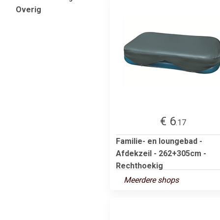
Overig
€ 6
.17
Familie- en loungebad -
Afdekzeil - 262+305cm -
Rechthoekig
Meerdere shops