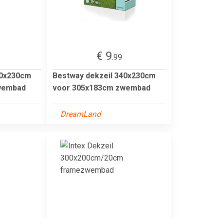
€ 9
.99
40x230cm
Bestway dekzeil 340x230cm
wembad
voor 305x183cm zwembad
DreamLand