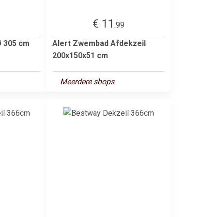
€ 11
5
.99
Ø 305 cm
Alert Zwembad Afdekzeil
200x150x51 cm
Meerdere shops