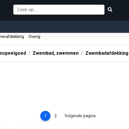
erafdekking
Overig
enspeelgoed
Zwembad, zwemmen
Zwembadafdekking
(current)
1
2
Volgende pagina