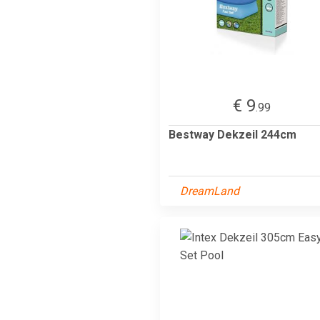
€ 9
.99
Bestway Dekzeil 244cm
DreamLand