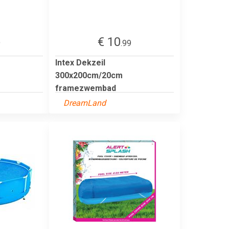
€ 10
9
.99
Intex Dekzeil
300x200cm/20cm
framezwembad
DreamLand