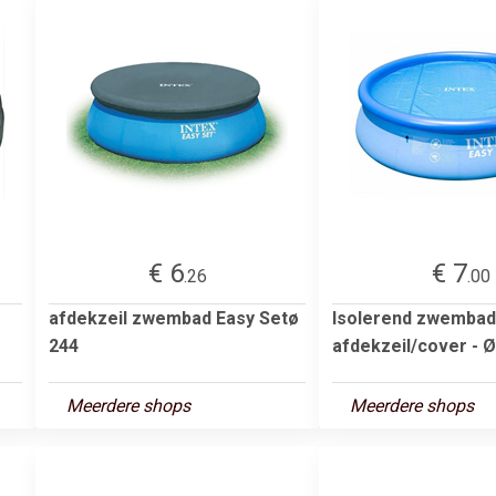
€ 6
€ 7
.26
.00
afdekzeil zwembad Easy Setø
Isolerend zwembad
244
afdekzeil/cover - 
Meerdere shops
Meerdere shops