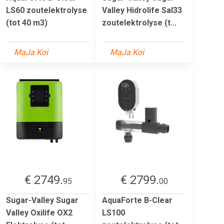
LS60 zoutelektrolyse
Valley Hidrolife Sal33
(tot 40 m3)
zoutelektrolyse (t...
MaJa Koi
MaJa Koi
€ 2749.
€ 2799.
95
00
Sugar-Valley Sugar
AquaForte B-Clear
Valley Oxilife OX2
LS100