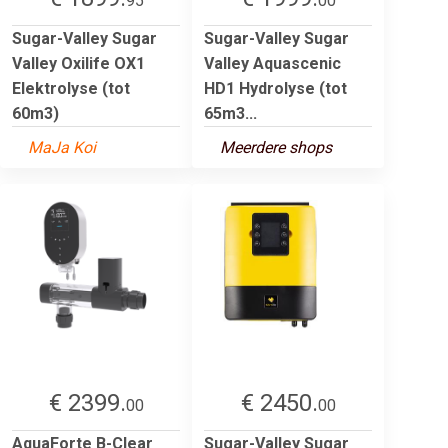
95
00
Sugar-Valley Sugar
Sugar-Valley Sugar
Valley Oxilife OX1
Valley Aquascenic
Elektrolyse (tot
HD1 Hydrolyse (tot
60m3)
65m3...
MaJa Koi
Meerdere shops
€ 2399.
€ 2450.
00
00
AquaForte B-Clear
Sugar-Valley Sugar