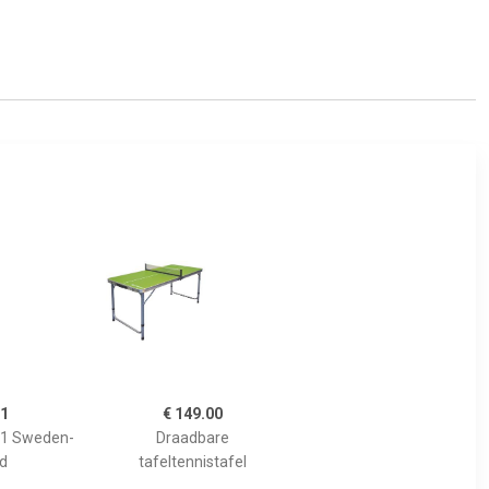
01
€ 149.00
 21 Sweden-
Draadbare
nd
tafeltennistafel