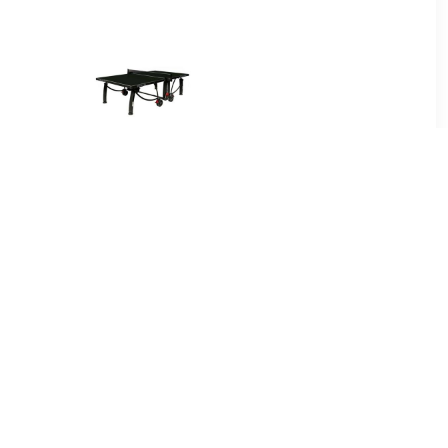
00
€ 749.00
afel 1000
Tafeltennistafel 1000
reen
Outdoor Black
00
€ 999.00