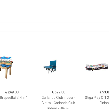
€ 249.00
€ 699.00
€ 93.
ti speeltafel 4 in 1
Garlando Club Indoor -
Stiga Play Off
Blauw - Garlando Club
Finla
Indoor - Blauw