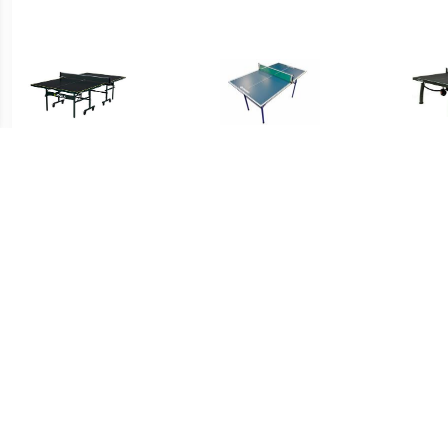
€ 439.00
€ 89.99
JOOLA Tafeltennistafel
SCHILDKRÖT FUNSPORT
Taf
Tafeltennistafel Midi XL
€ 749.00
€ 749.00