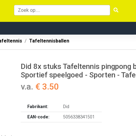
afeltennis
Tafeltennisballen
Did 8x stuks Tafeltennis pingpong 
Sportief speelgoed - Sporten - Taf
v.a.
€ 3.50
Fabrikant:
Did
EAN-code:
5056338341501