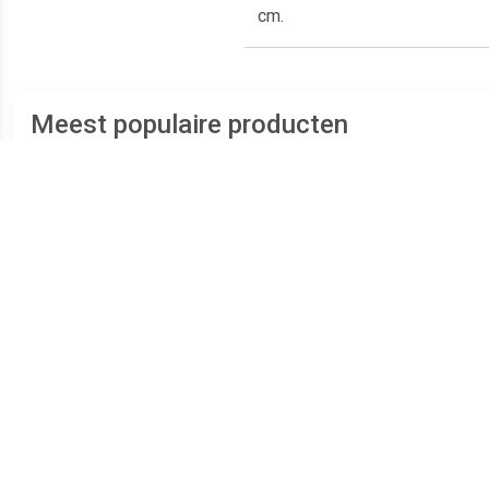
cm.
Meest populaire producten
€ 5.98
€ 2.99
12x Speelgoed
Set Van 6x Stuks
Tafel
tafeltennis/ping pong
Tafeltennis/pingpong
balletjes Wit
Ballen 4 Cm -
Tafeltennissen -
Tafeltennisballen