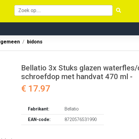
lgemeen
bidons
Bellatio 3x Stuks glazen waterfles/
schroefdop met handvat 470 ml -
€ 17.97
Fabrikant:
Bellatio
EAN-code:
8720576531990