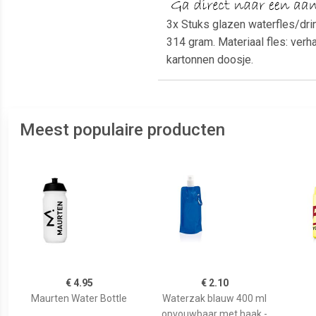
3x Stuks glazen waterfles/drin
314 gram. Materiaal fles: verha
kartonnen doosje.
Meest populaire producten
€ 4.95
€ 2.10
Maurten Water Bottle
Waterzak blauw 400 ml
opvouwbaar met haak -