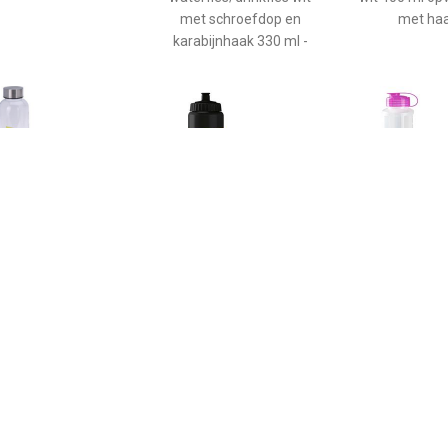
met schroefdop en
met haa
karabijnhaak 330 ml -
€ 3.64
€ 3.50
€ 4.9
n drinkfles/waterfles
Bidon 500 ml
Kunststof wate
geel 500 ml met
ml transparan
schroefdop -
roze 