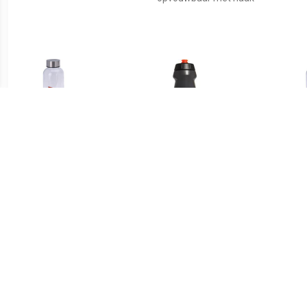
€ 3.64
€ 7.95
Bidon drinkfles/waterfles
Performance Bottle
Bido
rood 500 ml met
schroefdop -