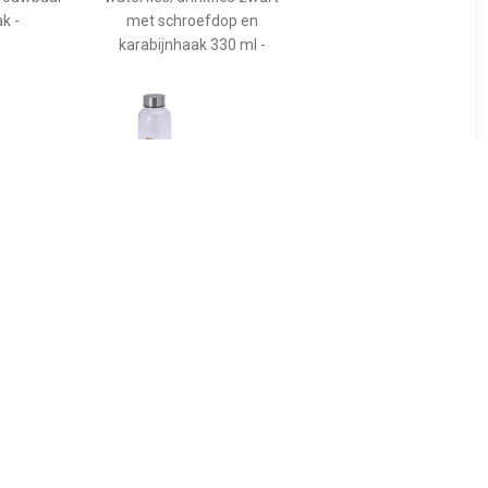
k -
met schroefdop en
karabijnhaak 330 ml -
9
€ 3.64
rfles 1100
Bidon drinkfles/waterfles
t met dop
oranje 500 ml met
-
schroefdop -