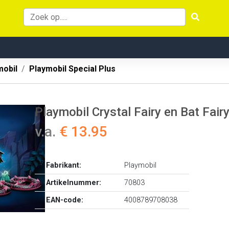
mobil
Playmobil Special Plus
Playmobil Crystal Fairy en Bat Fai
v.a.
€ 13.95
Fabrikant:
Playmobil
Artikelnummer:
70803
EAN-code:
4008789708038