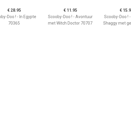
€ 28.95
€ 11.95
€ 15.
by-Doo ! - In Egypte
Scooby-Doo ! - Avontuur
Scooby-Doo ! 
70365
met Witch Doctor 70707
Shaggy met ge
€ 115.99
€ 61.99
€ 26.
y-Doo ! - Avontuur in
Scooby-Doo ! - Mystery
Scooby-Doo ! 
tery Mansion 70361
Machine 70286
met Snow Gho
meen
Zakelijk
dvies, FAQ over?
Webwinkel aansluiten