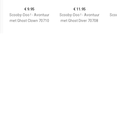
€ 9.95
€ 11.95
Scooby-Doo ! - Avontuur
Scooby-Doo ! - Avontuur
Scoo
met Ghost Clown 70710
met Ghost Diver 70708
€ 59.99
€ 19.99
Scooby-Doo ! - Op het
Scooby doo Avondmaal
Scoob
kerkhof 70362
met Shaggy junior (70363)
Mys
Alge
Koopa