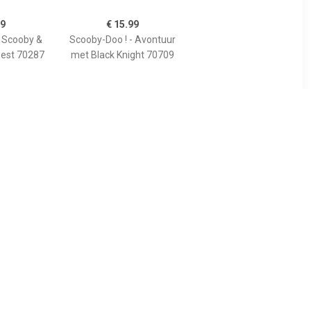
99
€ 15.99
- Scooby &
Scooby-Doo ! - Avontuur
est 70287
met Black Knight 70709
99
€ 42.99
- Avontuur
Scooby doo In het Wilde
st 70706
Westen (70364)
Volg ons op
Koopslim op