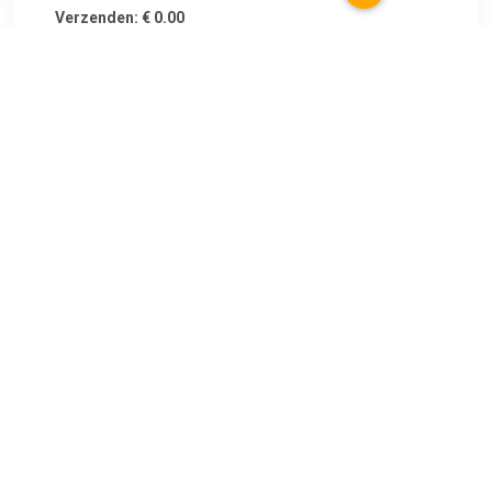
Verzenden: € 0.00
Voorradig.
Playmobil Scooby-Doo - Avontuur met Snow Ghost 70706
TERUG
Algemeen
Koopadvies, FAQ over?
Privacy Policy
Cookies
Disclaimer