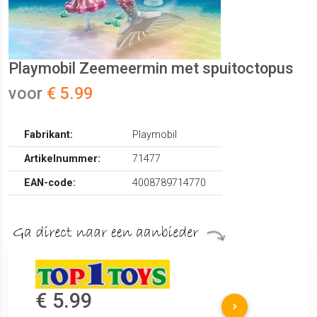
Playmobil Zeemeermin met spuitoctopus
voor
€ 5.99
Fabrikant:
Playmobil
Artikelnummer:
71477
EAN-code:
4008789714770
€ 5.99