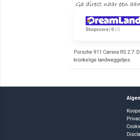
Shopscore | 0
(0)
Porsche 911 Carrera RS 2.7: D
kronkelige landweggetjes.
Alge
Koopa
Privac
Cooki
Discl