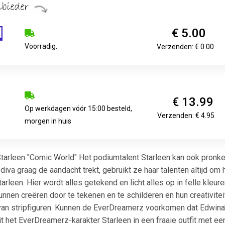
€ 5.00
Voorradig.
Verzenden: € 0.00
€ 13.99
Op werkdagen vóór 15:00 besteld,
Verzenden: € 4.95
morgen in huis
leen "Comic World" Het podiumtalent Starleen kan ook pronken 
diva graag de aandacht trekt, gebruikt ze haar talenten altijd om 
rleen. Hier wordt alles getekend en licht alles op in felle kleu
en creëren door te tekenen en te schilderen en hun creativiteit 
an stripfiguren. Kunnen de EverDreamerz voorkomen dat Edwina's 
t het EverDreamerz-karakter Starleen in een fraaie outfit met een 