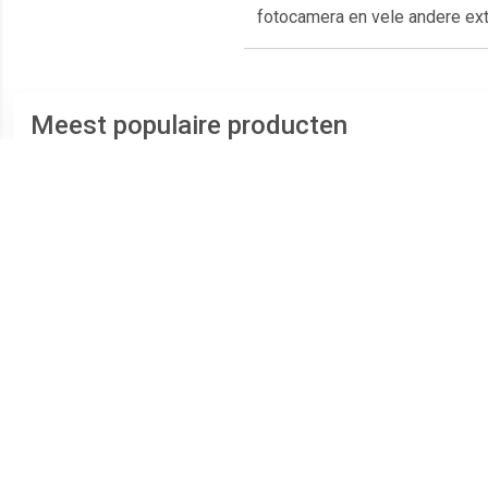
fotocamera en vele andere extr
Meest populaire producten
€ 13.99
€ 13.99
EverDreamerz Rosalee
EverDreamerz Viona
Play
Comic World 30 delig
Comic World 28 delig
(70472)
(70473)