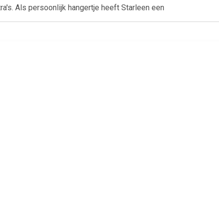
a's. Als persoonlijk hangertje heeft Starleen een
€ 13.50
€ 13.50
€ 5.0
mobil Rosalee 70385
Playmobil Starleen 70387
EverDreamerz
Comic World m
delig