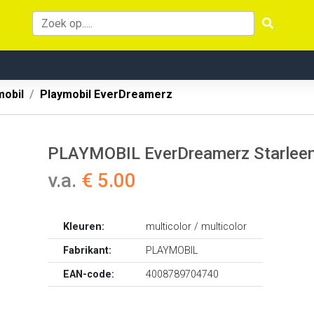
mobil
Playmobil EverDreamerz
PLAYMOBIL EverDreamerz Starleen 
v.a.
€ 5.00
Kleuren:
multicolor / multicolor
Fabrikant:
PLAYMOBIL
EAN-code:
4008789704740