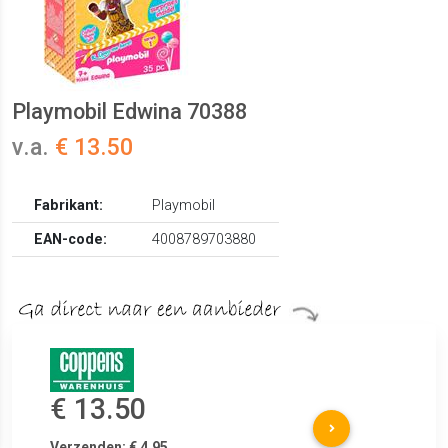
Playmobil Edwina 70388
v.a.
€ 13.50
Fabrikant:
Playmobil
EAN-code:
4008789703880
€ 13.50
Verzenden: € 4.95