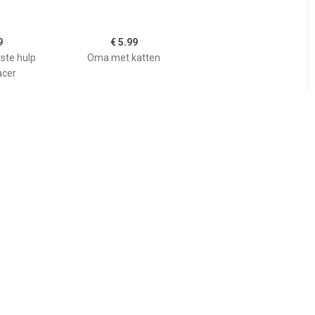
9
€ 5.99
rste hulp
Oma met katten
acer
9
€ 5.99
vuur met
Paramedicus met Patient
s 71513
71506