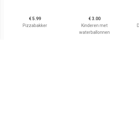
€ 5.99
€ 3.00
Pizzabakker
Kinderen met
D
waterballonnen
€ 5.99
€ 3.00
Man in badkuip
Milieuactivist