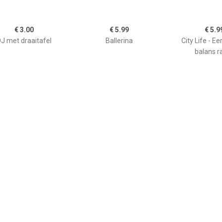
€ 3.00
€ 5.99
€ 5.9
J met draaitafel
Ballerina
City Life - Ee
balans r
€ 4.50
€ 6.99
€ 8.9
Darter
Verpleegkundige met
My Life Kamp
patiënt
Marshmallow