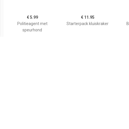
€ 5.99
€ 11.95
Politieagent met
Starterpack kluiskraker
B
speurhond
€ 3.75
€ 7.99
Duo pack 70692
Bouwvakker met
City
Stuntshow team
randensnijder
zee
red