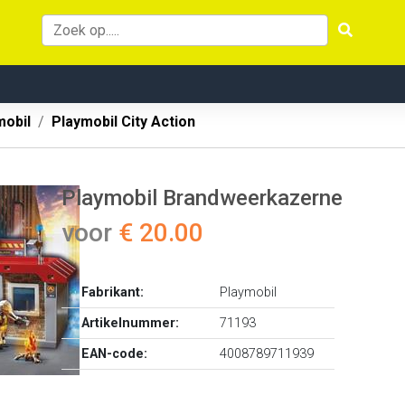
mobil
Playmobil City Action
Playmobil Brandweerkazerne
voor
€ 20.00
Fabrikant:
Playmobil
Artikelnummer:
71193
EAN-code:
4008789711939