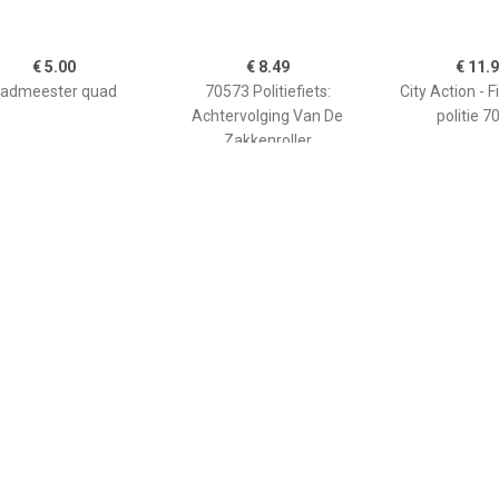
€ 5.00
€ 8.49
€ 11.
admeester quad
70573 Politiefiets:
City Action - 
Achtervolging Van De
politie 7
Zakkenroller
€ 8.50
€ 11.95
€ 12.
 Action - Redding op
SE-figurenset
Cargo 7
: duikscooter in de
douanecon
dingsmissie 70145