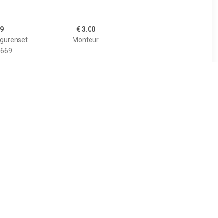
99
€ 3.00
Figurenset
Monteur
0669
99
€ 11.99
0775
Playmobil 71090
trole
Brandweer Speed Quad