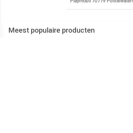
Playmobil 70779 Politiewaterv
Meest populaire producten
€ 5.99
€ 11.95
Politieagent met
Starterpack kluiskraker
B
speurhond